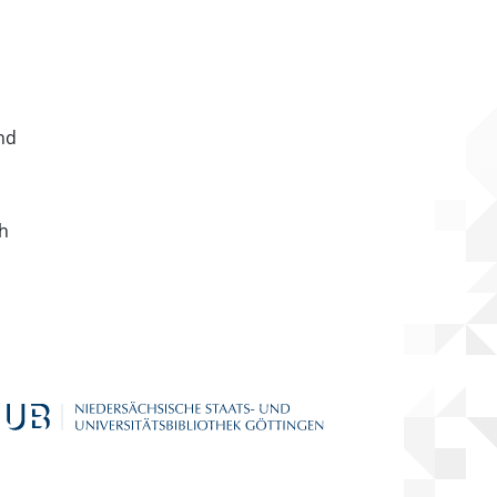
nd
ch