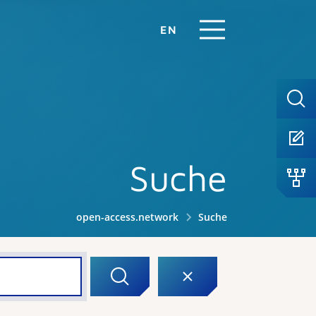
EN
Suche
open-access.network
Suche