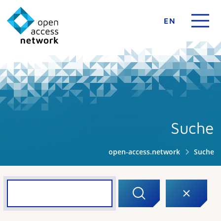
EN
Suche
open-access.network
Suche