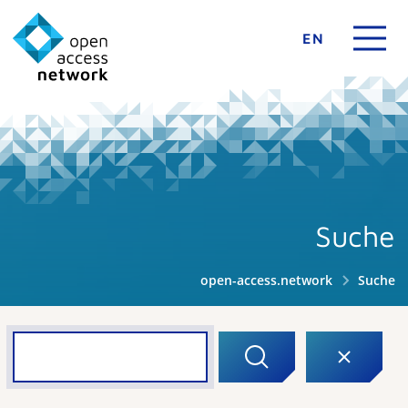
EN
Suche
open-access.network
Suche