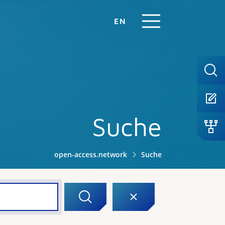
EN
Suche
open-access.network
Suche