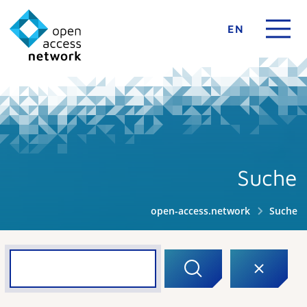
EN
Suche
open-access.network
Suche