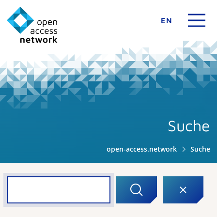
EN
Suche
open-access.network
Suche