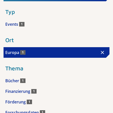
Typ
Events
1
Ort
Europa
1
Thema
Bücher
1
Finanzierung
1
Förderung
1
Forschungsdaten
1