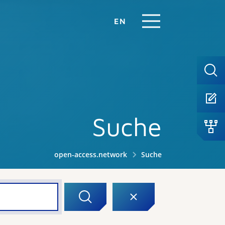
EN
Suche
open-access.network
Suche