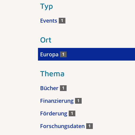
Typ
Events
1
Ort
Europa
1
Thema
Bücher
1
Finanzierung
1
Förderung
1
Forschungsdaten
1