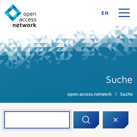
EN
Suche
open-access.network
Suche