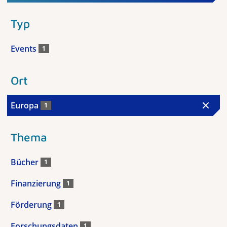
Typ
Events
1
Ort
Europa
1
Thema
Bücher
1
Finanzierung
1
Förderung
1
Forschungsdaten
1