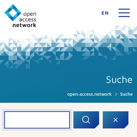
EN
Suche
open-access.network
Suche