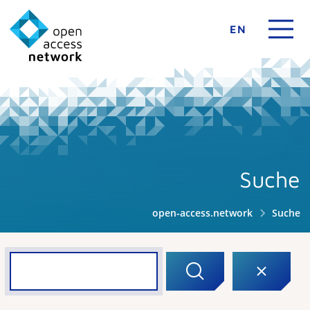
EN
Suche
open-access.network
Suche