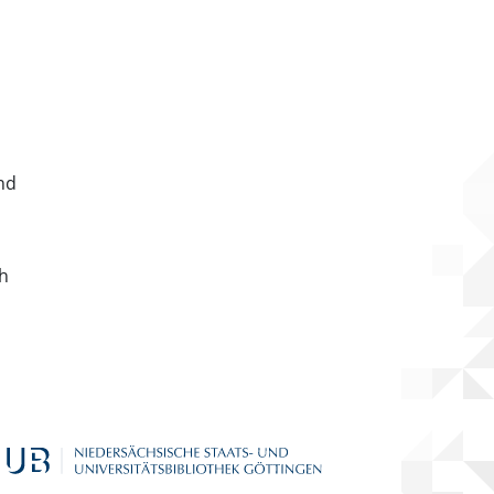
nd
ch