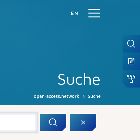
EN
Suche
open-access.network
Suche