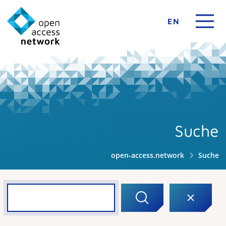
EN
Suche
open-access.network
Suche