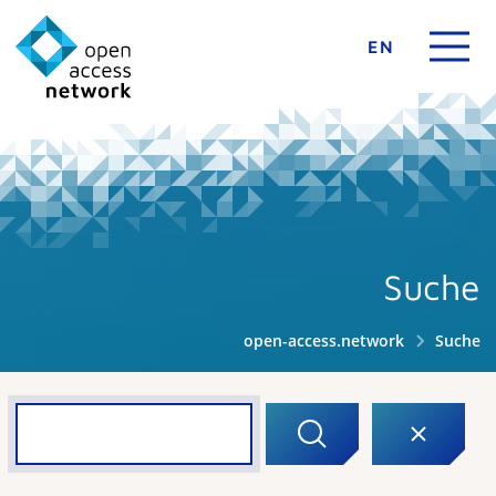
EN
Suche
open-access.network
Suche