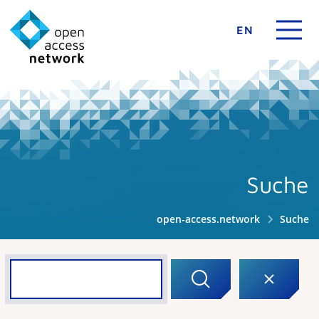
EN
Suche
open-access.network
Suche