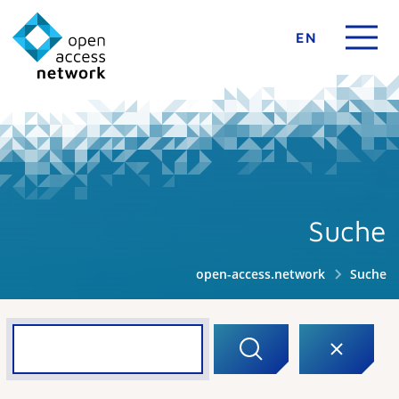
EN
Suche
open-access.network
Suche