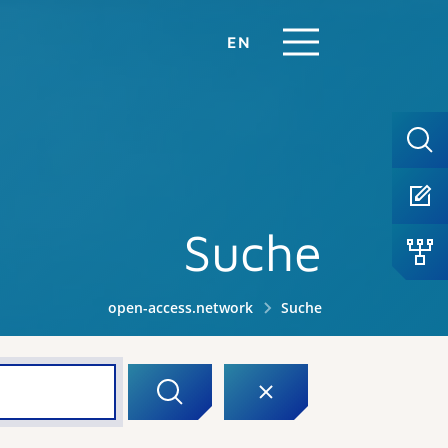
EN
Suche
open-access.network
Suche