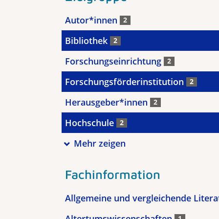
Autor*innen
2
Bibliothek
2
Forschungseinrichtung
2
Forschungsförderinstitution
2
Herausgeber*innen
2
Hochschule
2
Mehr zeigen
Fachinformation
Allgemeine und vergleichende Liter
Altertumswissenschaften
1