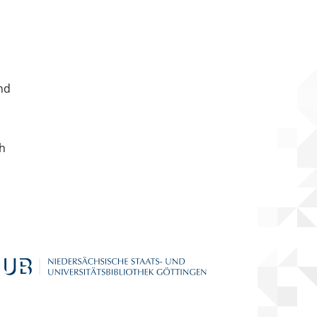
nd
ch