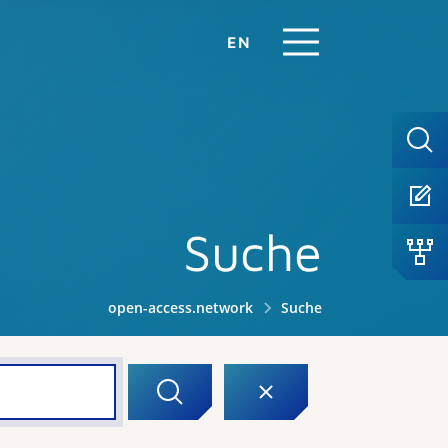
EN
Suche
open-access.network
Suche