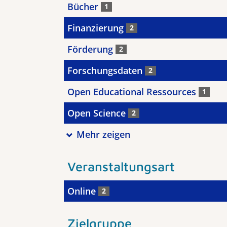
Bücher
1
Finanzierung
2
Förderung
2
Forschungsdaten
2
Open Educational Ressources
1
Open Science
2
Mehr zeigen
Veranstaltungsart
Online
2
Zielgruppe