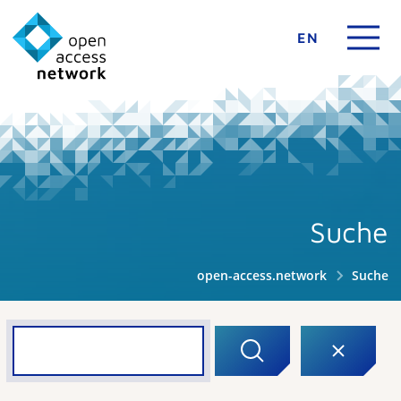
EN
Suche
open-access.network
Suche