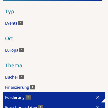
Typ
Events
1
Ort
Europa
1
Thema
Bücher
1
Finanzierung
1
Förderung
1
Forschungsdaten
1