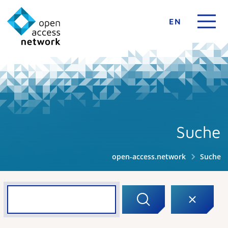
EN
Suche
open-access.network
Suche