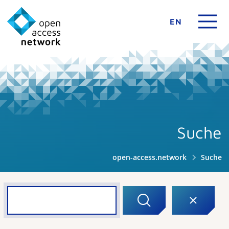
EN
Suche
open-access.network
Suche