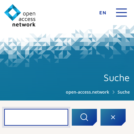
EN
Suche
open-access.network
Suche