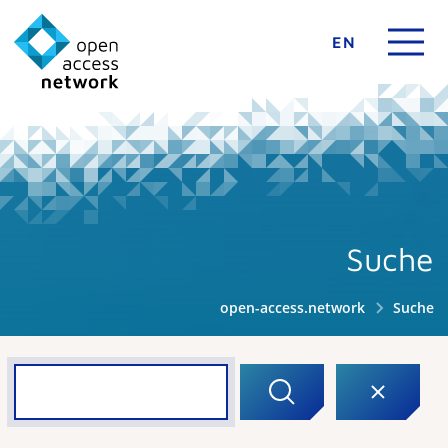
EN
Suche
open-access.network
Suche