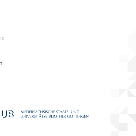
nd
ch