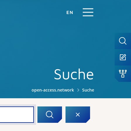
EN
Suche
open-access.network
Suche