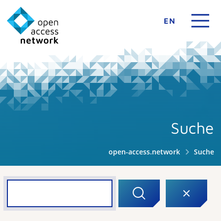
EN
Suche
open-access.network
Suche