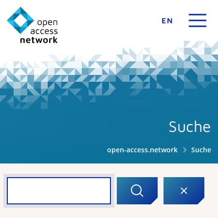
EN
Suche
open-access.network
Suche