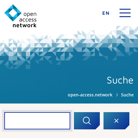
EN
Suche
open-access.network
Suche