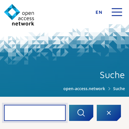
EN
Suche
open-access.network
Suche