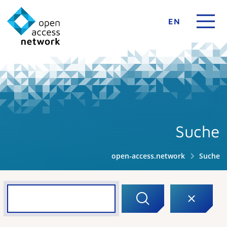
EN
Suche
open-access.network
Suche