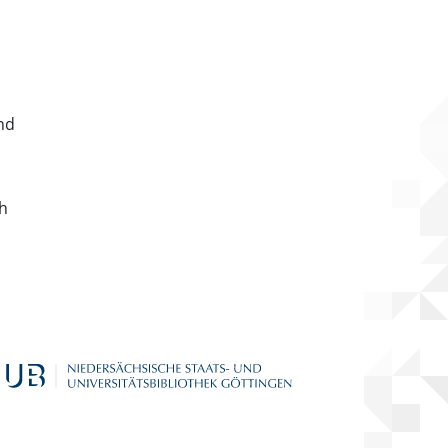
nd
ch