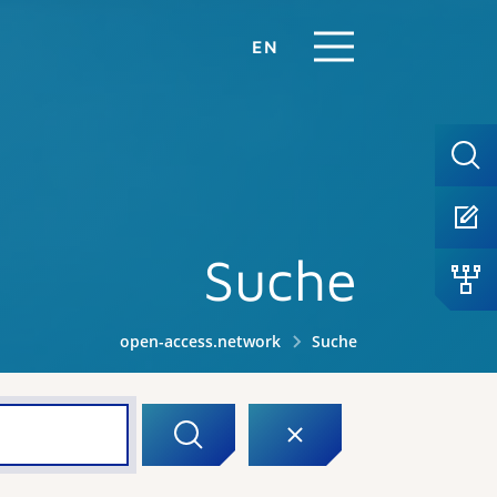
EN
Suche
open-access.network
Suche