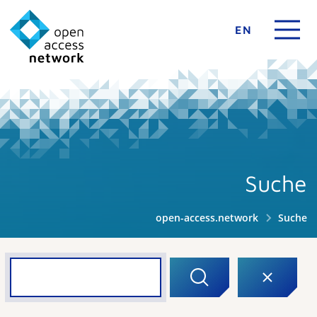
EN
Suche
open-access.network
Suche