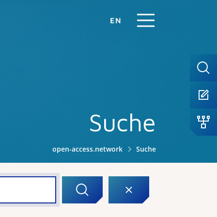
EN
Suche
open-access.network
Suche