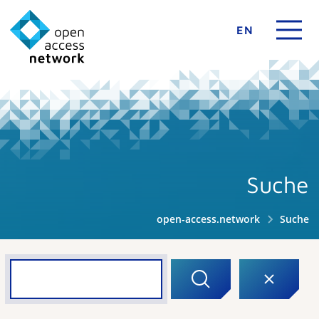
EN
Suche
open-access.network
Suche