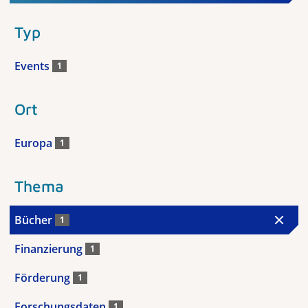
Typ
Events
1
Ort
Europa
1
Thema
Bücher
1
Finanzierung
1
Förderung
1
Forschungsdaten
1