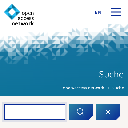
EN
Suche
open-access.network
Suche