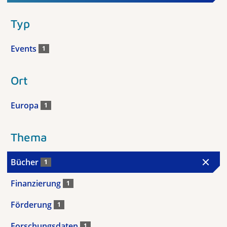
Typ
Events
1
Ort
Europa
1
Thema
Bücher
1
Finanzierung
1
Förderung
1
Forschungsdaten
1