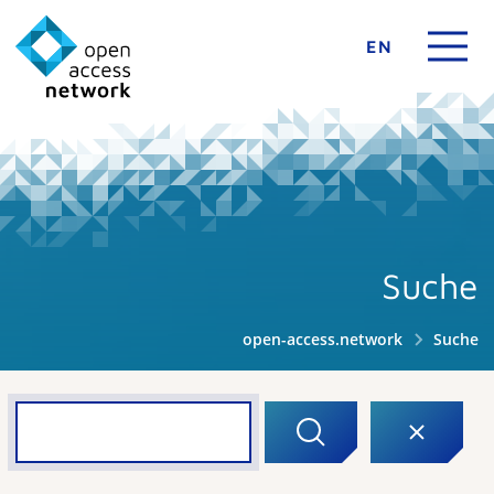
EN
Suche
open-access.network
Suche