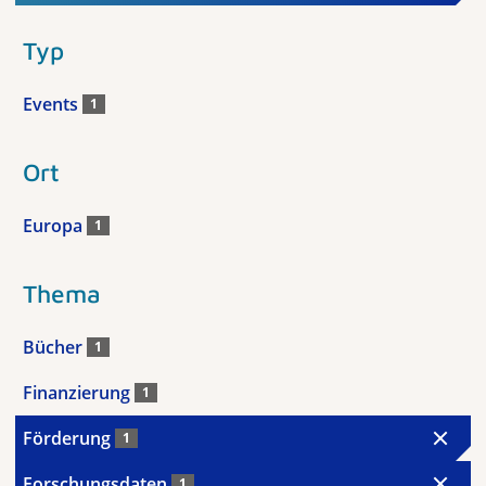
Typ
Events
1
Ort
Europa
1
Thema
Bücher
1
Finanzierung
1
Förderung
1
Forschungsdaten
1