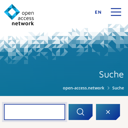
EN
Suche
open-access.network
Suche