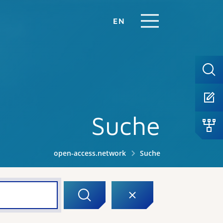
EN
Suche
open-access.network
Suche