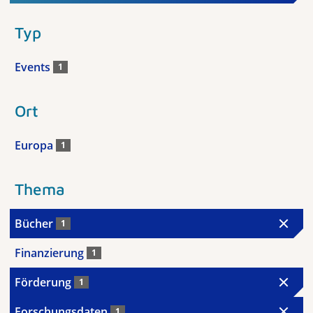
Typ
Events
1
Ort
Europa
1
Thema
Bücher
1
Finanzierung
1
Förderung
1
Forschungsdaten
1