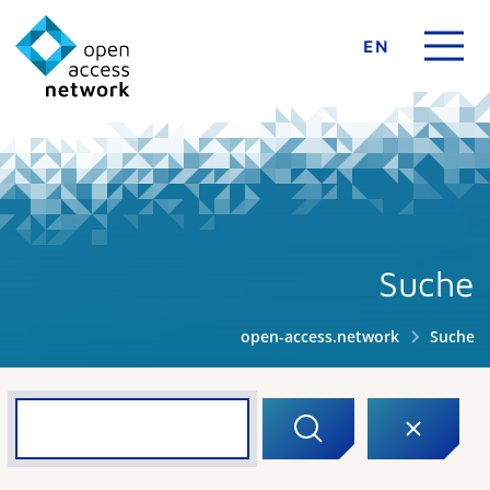
EN
Suche
open-access.network
Suche