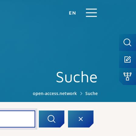
EN
Suche
open-access.network
Suche