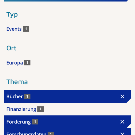
Typ
Events
1
Ort
Europa
1
Thema
Bücher
1
Finanzierung
1
Förderung
1
Forschungsdaten
1