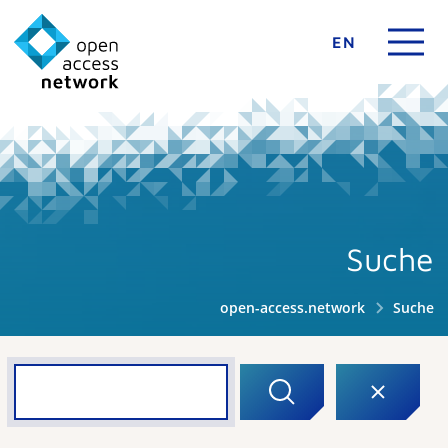
EN
Suche
open-access.network
Suche