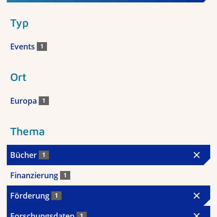
Typ
Events
1
Ort
Europa
1
Thema
Bücher
1
Finanzierung
1
Förderung
1
Forschungsdaten
1