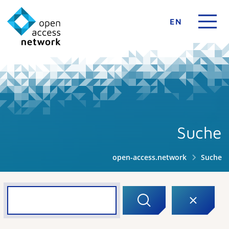
EN
Suche
open-access.network
Suche