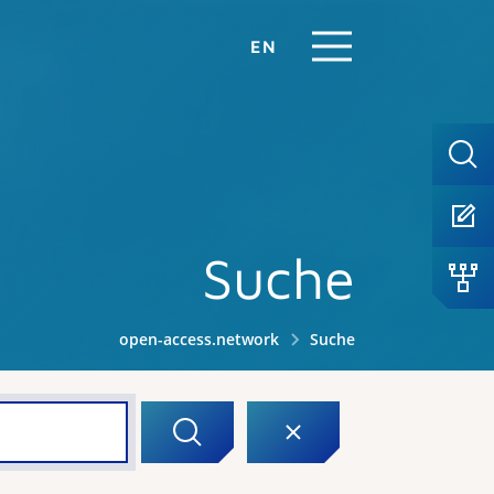
EN
Suche
open-access.network
Suche