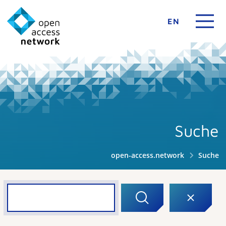
EN
Suche
open-access.network
Suche