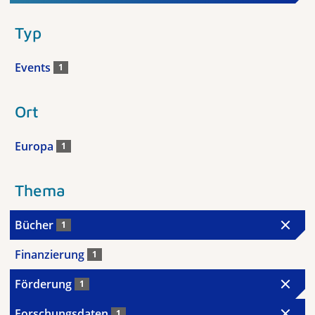
Typ
Events
1
Ort
Europa
1
Thema
Bücher
1
Finanzierung
1
Förderung
1
Forschungsdaten
1