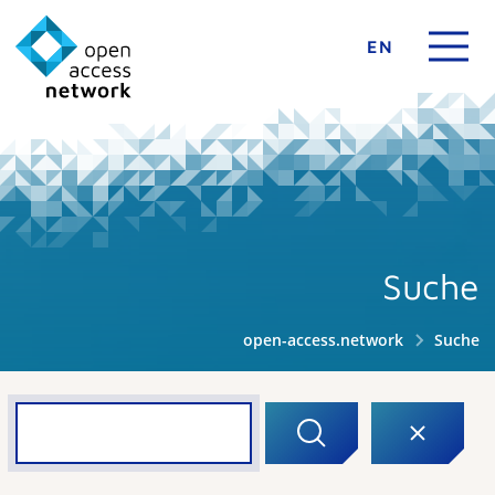
EN
Suche
open-access.network
Suche