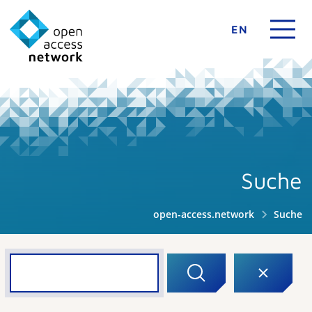
EN
Suche
open-access.network
Suche