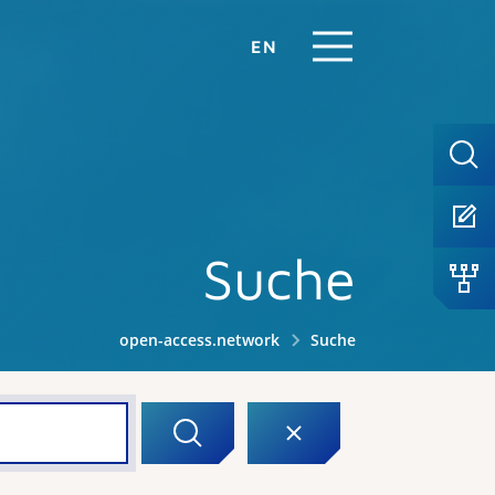
EN
Suche
open-access.network
Suche