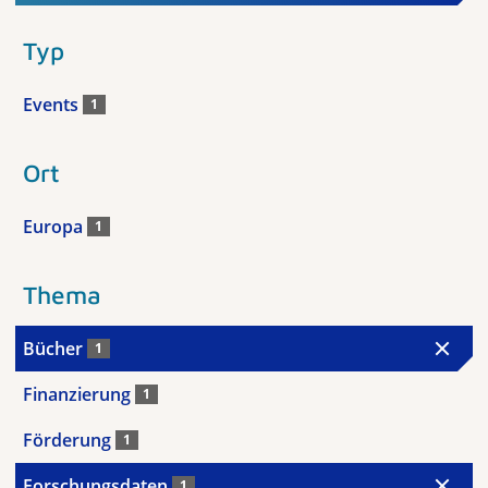
Typ
Events
1
Ort
Europa
1
Thema
Bücher
1
Finanzierung
1
Förderung
1
Forschungsdaten
1