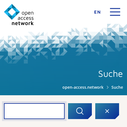
EN
Suche
open-access.network
Suche