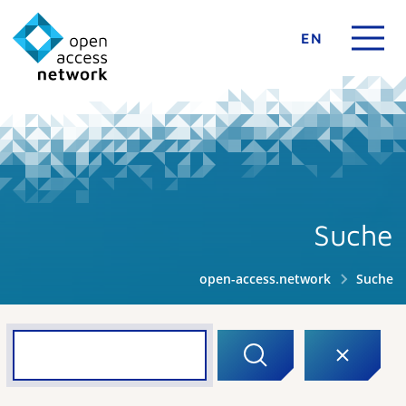
EN
Suche
open-access.network
Suche