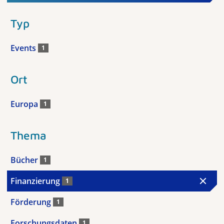
Typ
Events
1
Ort
Europa
1
Thema
Bücher
1
Finanzierung
1
Förderung
1
Forschungsdaten
1