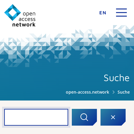
EN
Suche
open-access.network
Suche