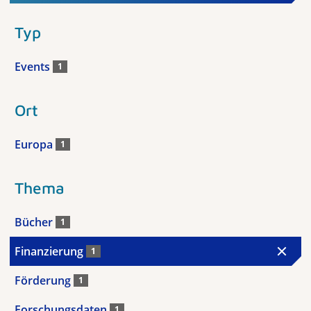
Typ
Events
1
Ort
Europa
1
Thema
Bücher
1
Finanzierung
1
Förderung
1
Forschungsdaten
1