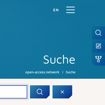
EN
Suche
open-access.network
Suche