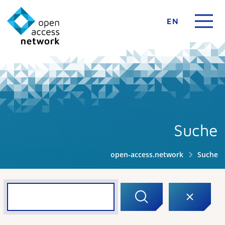
EN
Suche
open-access.network
Suche