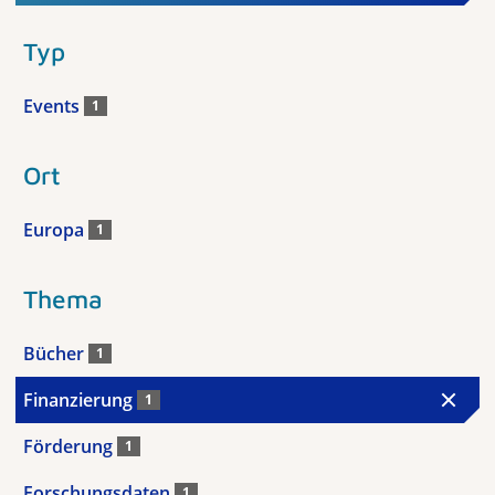
Typ
Events
1
Ort
Europa
1
Thema
Bücher
1
Finanzierung
1
Förderung
1
Forschungsdaten
1